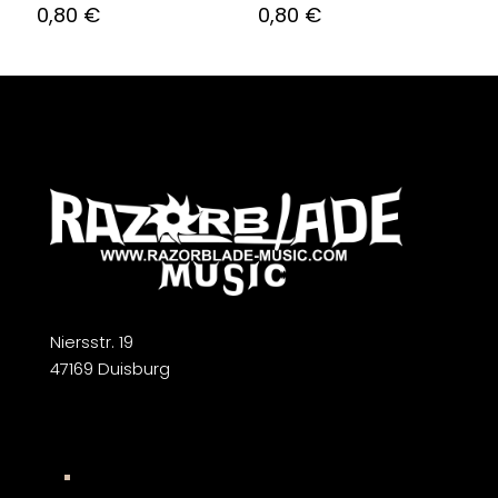
0,80
€
0,80
€
Niersstr. 19
47169 Duisburg
Widerrufsbelehrung