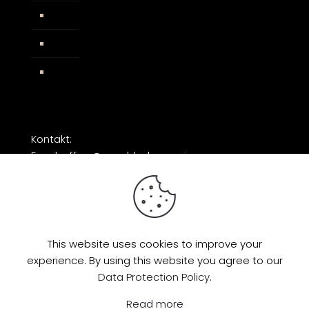
AGB
Impressum
Facebook
Kontakt:
Email: office@razorblade-music.com
This website uses cookies to improve your
experience. By using this website you agree to our
© 2026 by Razorblade Music | All Rights
Data Protection Policy
.
Reserved | Powered by
AMP Studio
Read more