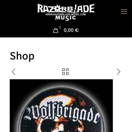
0
0,00 €
Shop