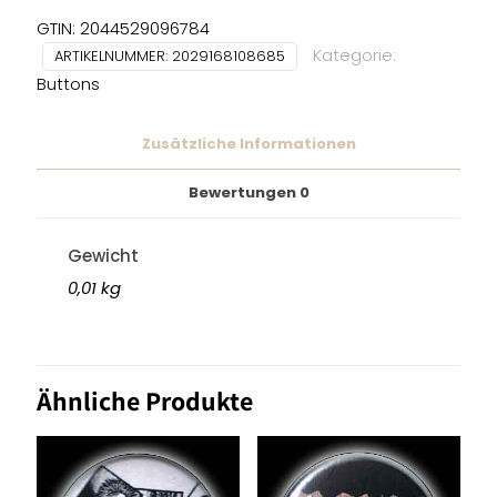
GTIN: 2044529096784
Kategorie:
ARTIKELNUMMER:
2029168108685
Buttons
Zusätzliche Informationen
Bewertungen
0
Gewicht
0,01 kg
Ähnliche Produkte