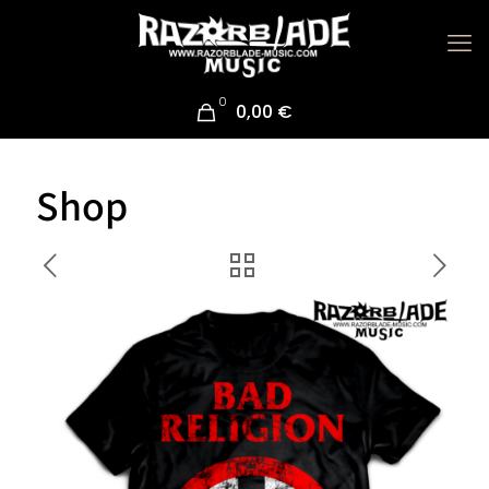
0
0,00 €
Shop