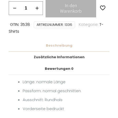
Bad
In den
Religion
Warenkorb
T-
Shirt
GTIN: 3538
Kategorie:
T-
ARTIKELNUMMER:
1336
Menge
Shirts
Beschreibung
Zusätzliche Informationen
Bewertungen
0
Länge: normale Länge
Passform: normal geschnitten
Ausschnitt: Rundhals
Vorderseite bedruckt