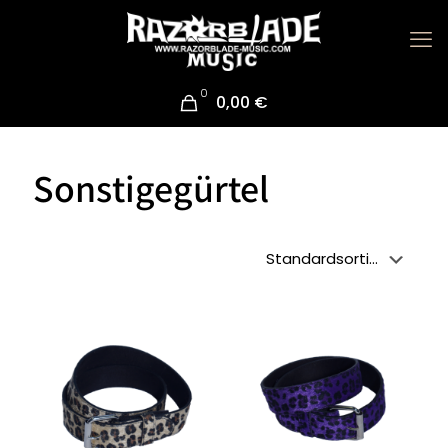
0
0,00 €
Sonstigegürtel