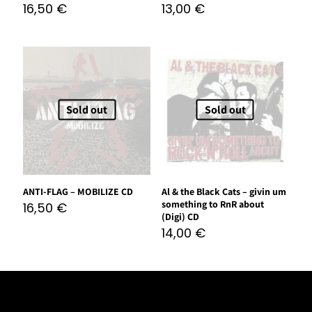
16,50
€
13,00
€
Sold out
Sold out
ANTI-FLAG – MOBILIZE CD
Al & the Black Cats – givin um
something to RnR about
16,50
€
(Digi) CD
14,00
€