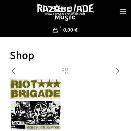
0
0,00 €
Shop