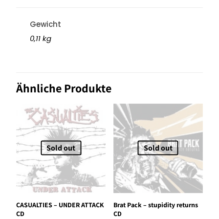
Gewicht
0,11 kg
Ähnliche Produkte
Sold out
Sold out
CASUALTIES – UNDER ATTACK
Brat Pack – stupidity returns
CD
CD