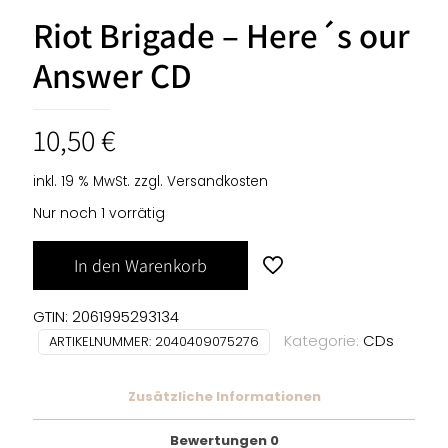
Riot Brigade – Here´s our
Answer CD
10,50
€
inkl. 19 % MwSt.
zzgl.
Versandkosten
Nur noch 1 vorrätig
In den Warenkorb
GTIN: 2061995293134
Kategorie:
CDs
ARTIKELNUMMER:
2040409075276
Zusätzliche Informationen
Bewertungen
0