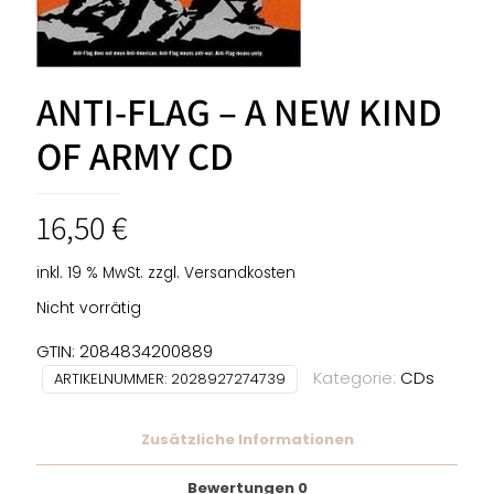
ANTI-FLAG – A NEW KIND
OF ARMY CD
16,50
€
inkl. 19 % MwSt.
zzgl.
Versandkosten
Nicht vorrätig
GTIN: 2084834200889
Kategorie:
CDs
ARTIKELNUMMER:
2028927274739
Zusätzliche Informationen
Bewertungen
0