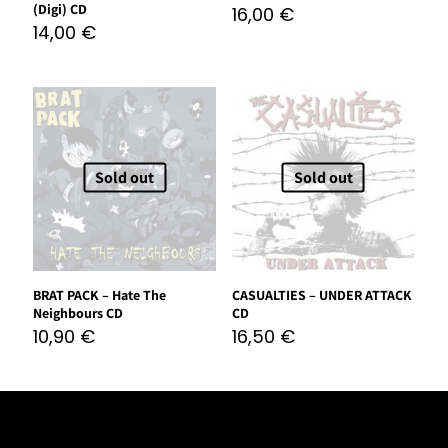
(Digi) CD
16,00
€
14,00
€
Sold out
Sold out
BRAT PACK – Hate The
CASUALTIES – UNDER ATTACK
Neighbours CD
CD
10,90
€
16,50
€