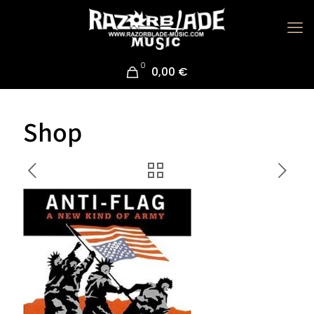
0
0,00 €
Shop