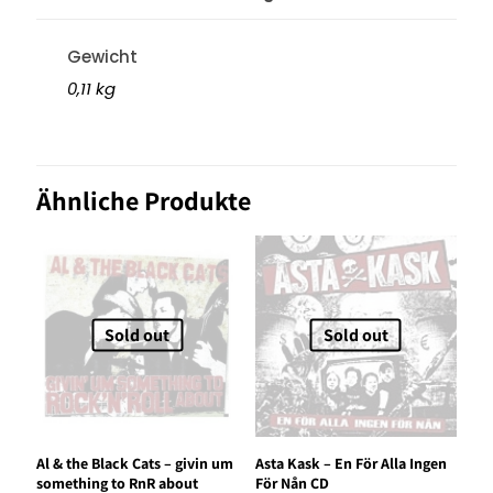
Gewicht
0,11 kg
Ähnliche Produkte
Sold out
Sold out
Al & the Black Cats – givin um
Asta Kask – En För Alla Ingen
something to RnR about
För Nån CD