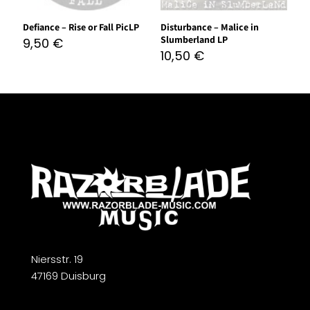
Defiance – Rise or Fall PicLP
Disturbance – Malice in
Slumberland LP
9,50
€
10,50
€
Niersstr. 19
47169 Duisburg