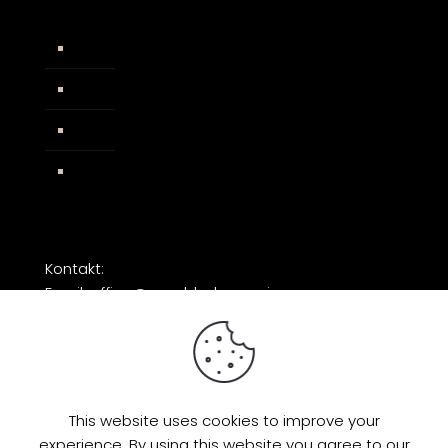
Widerrufsbelehrung
AGB
Impressum
Facebook
Kontakt:
Email: office@razorblade-music.com
This website uses cookies to improve your
experience. By using this website you agree to our
© 2026 by Razorblade Music | All Rights