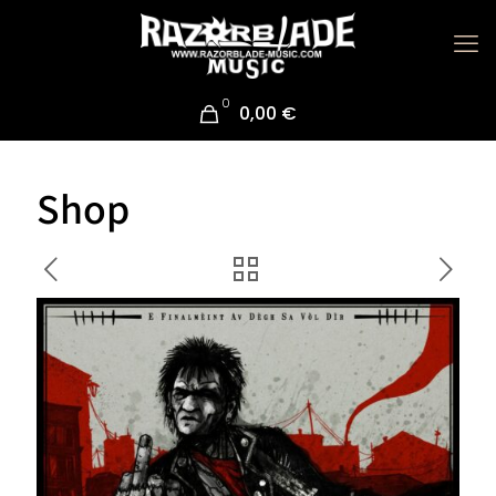
0
0,00 €
Shop