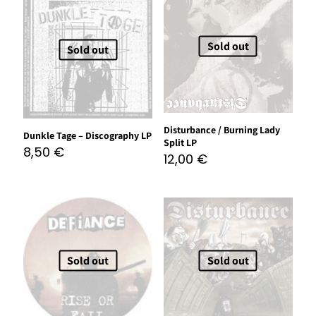
Sold out
Sold out
Disturbance / Burning Lady
Dunkle Tage – Discography LP
Split LP
8,50
€
12,00
€
Sold out
Sold out