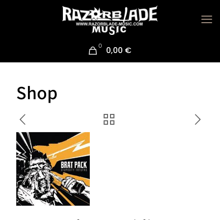
0
0,00 €
Shop