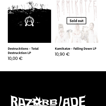
Sold out
Destrucktions – Total
Kamikatze – Falling Down LP
Destrucktion LP
10,90
€
10,00
€