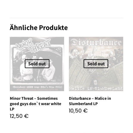
Ähnliche Produkte
Sold out
Sold out
Minor Threat – Sometimes
Disturbance – Malice in
good guys don`t wear white
Slumberland LP
LP
10,50
€
12,50
€