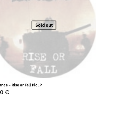
Sold out
ance – Rise or Fall PicLP
50
€