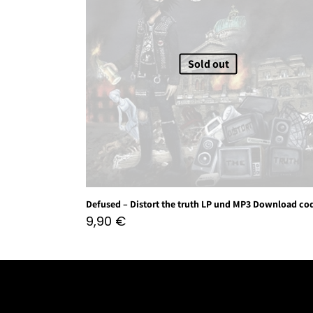
Sold out
Defused – Distort the truth LP und MP3 Download co
9,90
€