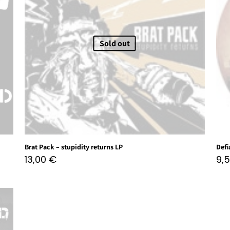
Sold out
Brat Pack – stupidity returns LP
Defi
13,00
€
9,