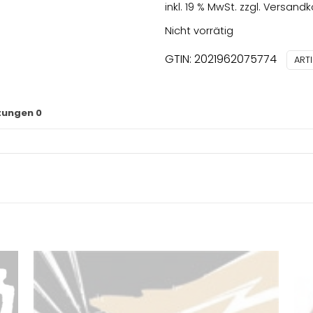
inkl. 19 % MwSt.
zzgl.
Versandk
Nicht vorrätig
GTIN: 2021962075774
ART
tungen
0