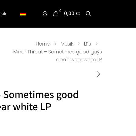
0
0,00 €
sik
Home
Musik
LPs
Minor Threat – Sometimes good guys
don`t wear white LP
– Sometimes good
ar white LP