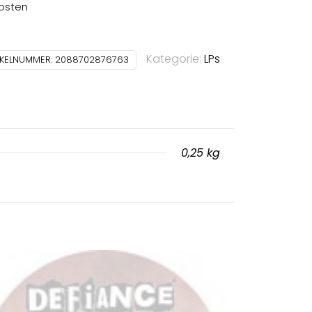
osten
Kategorie:
LPs
IKELNUMMER:
2088702876763
0,25 kg