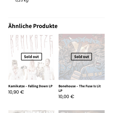
0,25 kg
Ähnliche Produkte
Sold out
Sold out
Kamikatze – Falling Down LP
Bonehouse – The Fuse Is Lit
LP
10,90
€
10,00
€