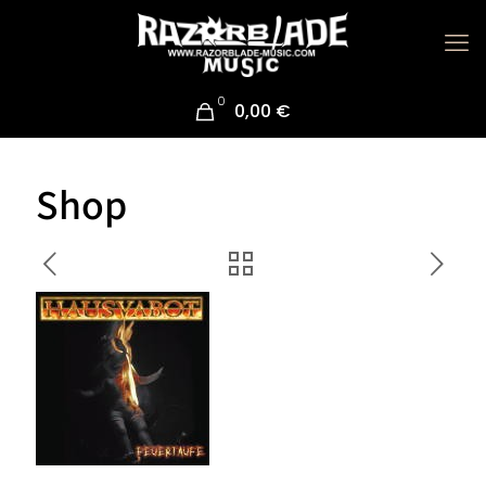
0
0,00 €
Shop