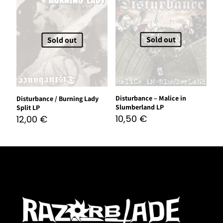
Sold out
Sold out
Disturbance – Malice in
Disturbance / Burning Lady
Slumberland LP
Split LP
10,50
€
12,00
€