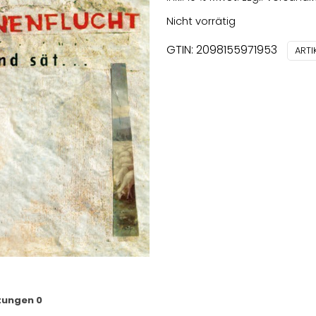
Nicht vorrätig
GTIN: 2098155971953
ART
tungen
0