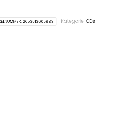
Kategorie:
CDs
IKELNUMMER:
2053013605883