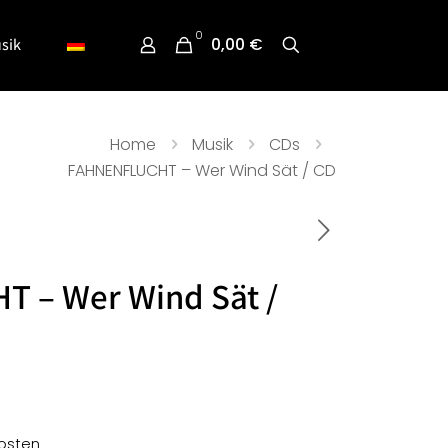
0
0,00 €
sik
Home
Musik
CDs
FAHNENFLUCHT – Wer Wind Sät / CD
 – Wer Wind Sät /
osten