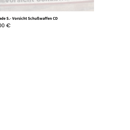
ade S.- Vorsicht Schußwaffen CD
,00
€