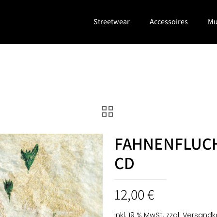
Streetwear
Accessoires
Mu
FAHNENFLUCHT
CD
12,00
€
inkl. 19 % MwSt.
zzgl.
Versandk