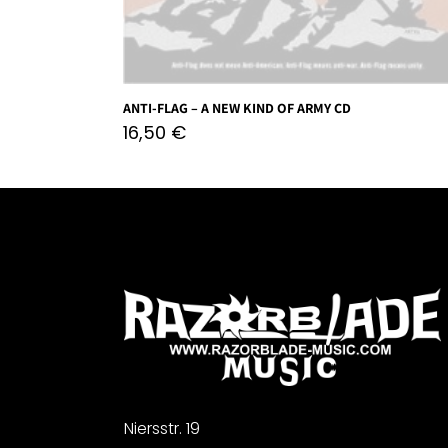
ANTI-FLAG – A NEW KIND OF ARMY CD
16,50
€
Niersstr. 19