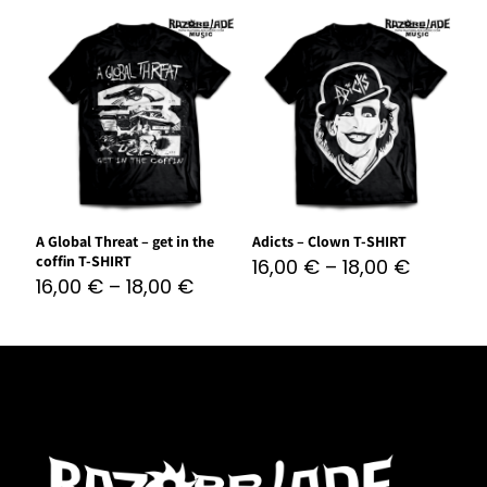
A Global Threat – get in the
Adicts – Clown T-SHIRT
coffin T-SHIRT
16,00
€
–
18,00
€
16,00
€
–
18,00
€