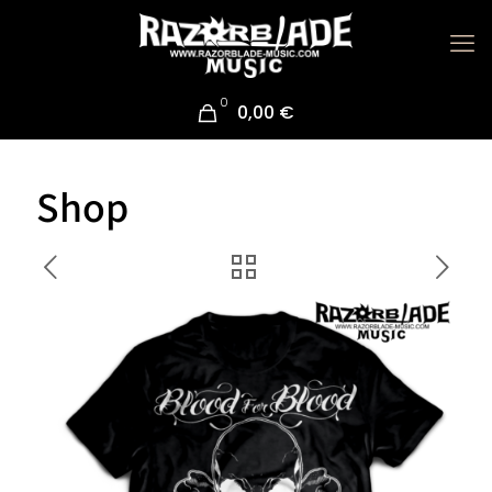
0
0,00 €
Shop