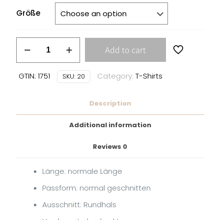
Größe
BLOOD
Add to cart
FOR
BLOOD
GTIN: 1751
Category:
T-Shirts
SKU:
20
-
AIN
´T
Description
LIKE
YOU
Additional information
-
Reviews
0
BLACK
SKULL
Länge: normale Länge
T-
SHIRT
Passform: normal geschnitten
quantity
Ausschnitt: Rundhals