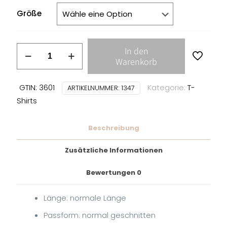
Größe
Wolfbrigade
In den
-
Warenkorb
Progression
/
GTIN: 3601
Kategorie:
T-
ARTIKELNUMMER:
1347
Regression
Shirts
T-
SHIRT
Beschreibung
Menge
Zusätzliche Informationen
Bewertungen
0
Länge: normale Länge
Passform: normal geschnitten