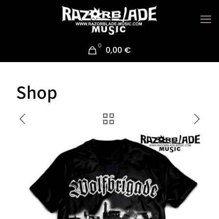
0
0,00 €
Shop