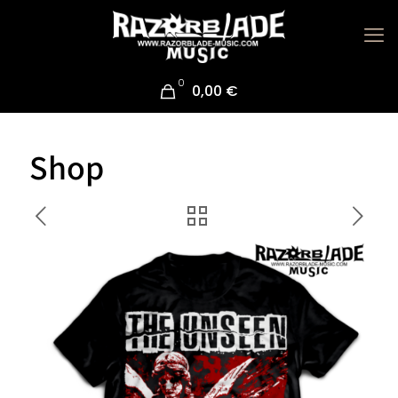
0
0,00 €
Shop