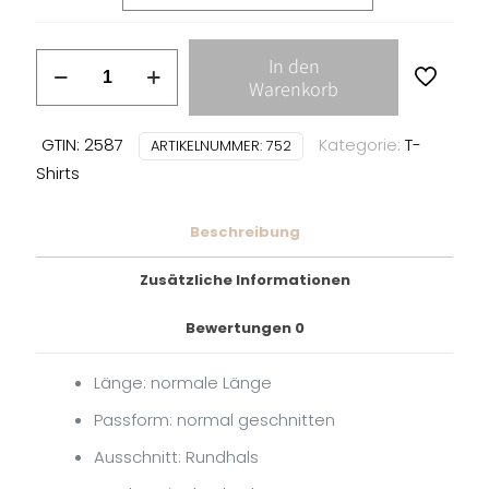
Unseen,
In den
The
Warenkorb
-
Internal
GTIN: 2587
Kategorie:
T-
ARTIKELNUMMER:
752
Cover
Shirts
T-
SHIRT
Beschreibung
Menge
Zusätzliche Informationen
Bewertungen
0
Länge: normale Länge
Passform: normal geschnitten
Ausschnitt: Rundhals