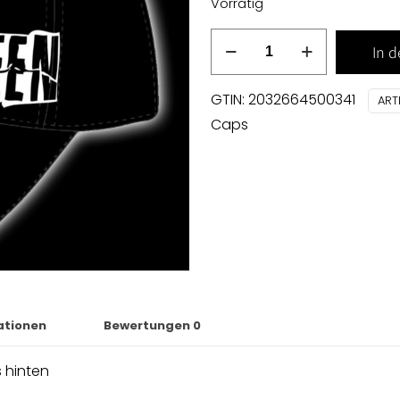
Vorrätig
UNSEEN
In 
CAP
Menge
GTIN: 2032664500341
ART
Caps
ationen
Bewertungen
0
s hinten