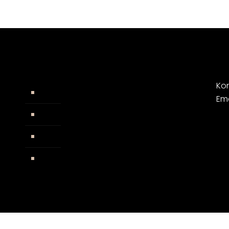
Kon
Widerrufsbelehrung
Em
AGB
Impressum
Facebook