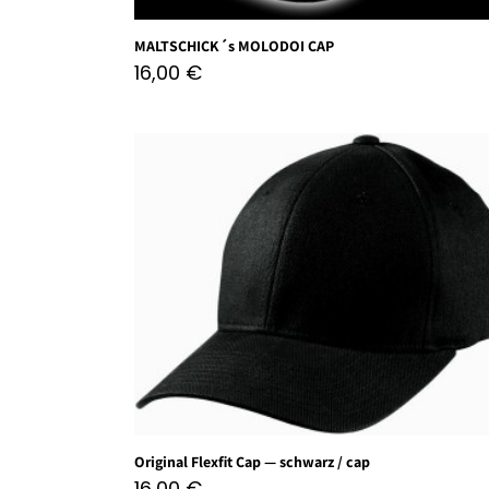
MALTSCHICK´s MOLODOI CAP
16,00
€
Original Flexfit Cap — schwarz / cap
16,00
€