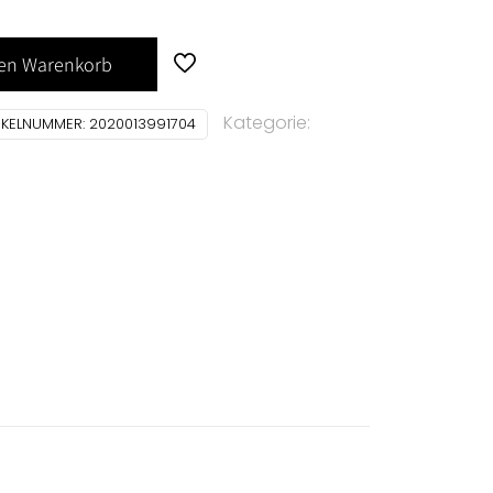
den Warenkorb
Kategorie:
IKELNUMMER:
2020013991704