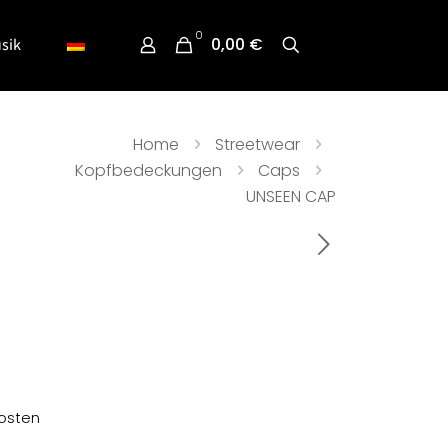
0
0,00 €
sik
Home
Streetwear
Kopfbedeckungen
Caps
UNSEEN CAP
osten