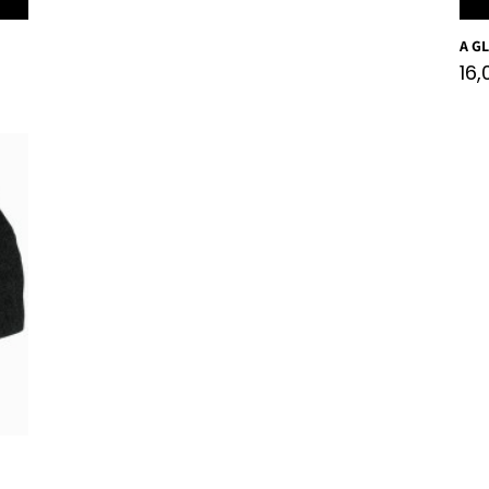
A G
16