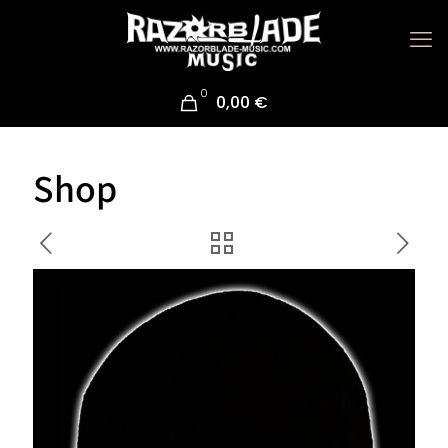
0
0,00 €
Shop