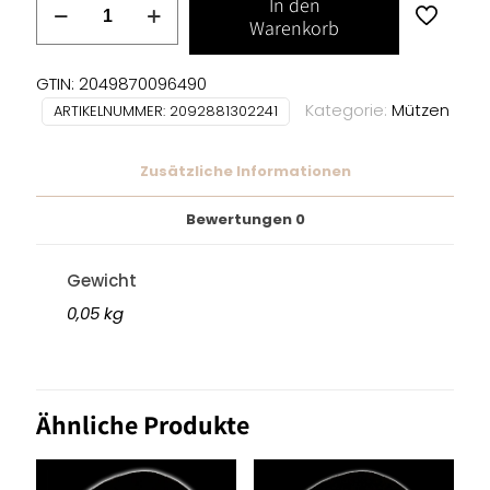
In den
NARCOTIC
Warenkorb
-
BEANIE
GTIN: 2049870096490
Menge
Kategorie:
Mützen
ARTIKELNUMMER:
2092881302241
Zusätzliche Informationen
Bewertungen
0
Gewicht
0,05 kg
Ähnliche Produkte