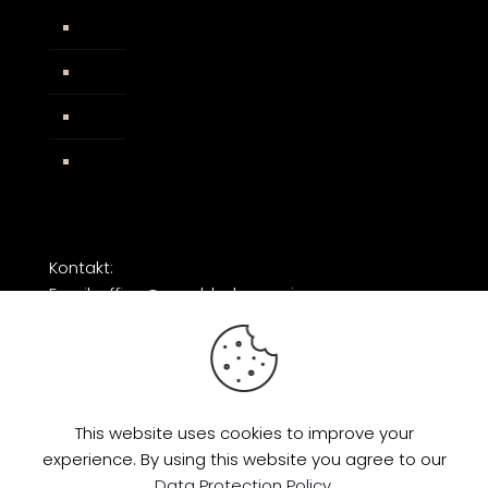
Widerrufsbelehrung
AGB
Impressum
Facebook
Kontakt:
Email: office@razorblade-music.com
This website uses cookies to improve your
experience. By using this website you agree to our
© 2026 by Razorblade Music | All Rights
Data Protection Policy
.