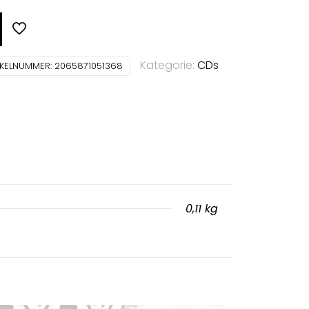
Kategorie:
CDs
IKELNUMMER:
2065871051368
0,11 kg