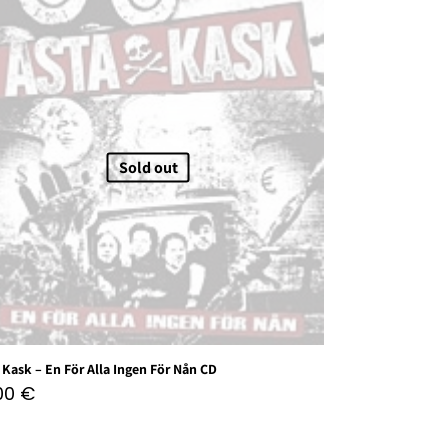
Sold out
 Kask – En För Alla Ingen För Nån CD
,00
€