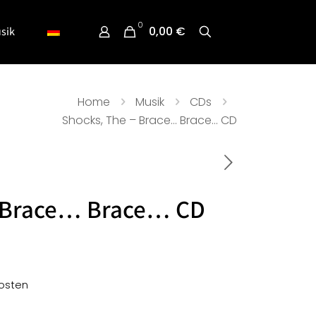
0
0,00 €
sik
Home
Musik
CDs
Shocks, The – Brace… Brace… CD
– Brace… Brace… CD
osten