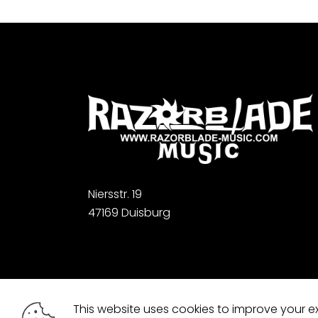
Niersstr. 19
47169 Duisburg
This website uses cookies to improve your e