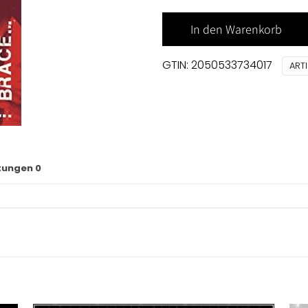
In den Warenkorb
GTIN: 2050533734017
ART
tungen
0