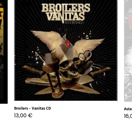
Broilers – Vanitas CD
Asta
13,00
€
16