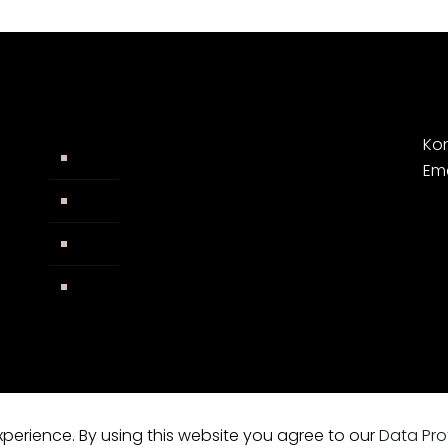
Kon
Widerrufsbelehrung
Em
AGB
Impressum
Facebook
xperience. By using this website you agree to our
Data Pro