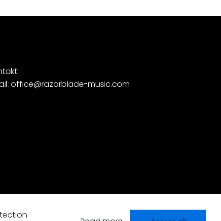
takt:
ail: office@razorblade-music.com
tection