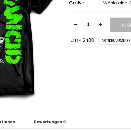
Größe
Rancid
In 
-
rat
GTIN: 2480
ARTIKELNUMMER
skull
T-
SHIRT
Menge
ationen
Bewertungen
0