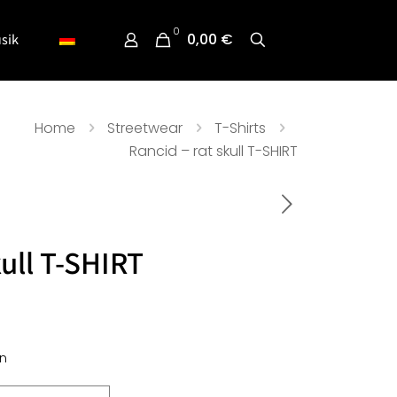
0
0,00 €
sik
Home
Streetwear
T-Shirts
Rancid – rat skull T-SHIRT
kull T-SHIRT
n