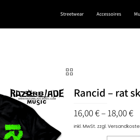
Streetwear
Accessoires
Mu
Rancid – rat s
16,00
€
–
18,00
€
inkl. MwSt.
zzgl.
Versandkoste