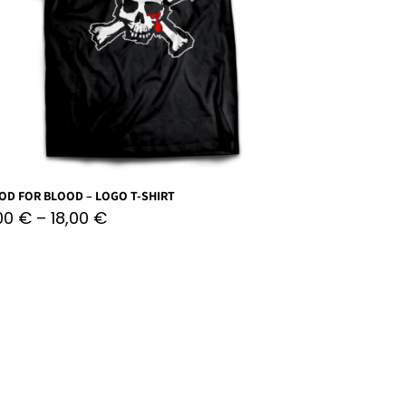
OD FOR BLOOD – LOGO T-SHIRT
,00
€
–
18,00
€