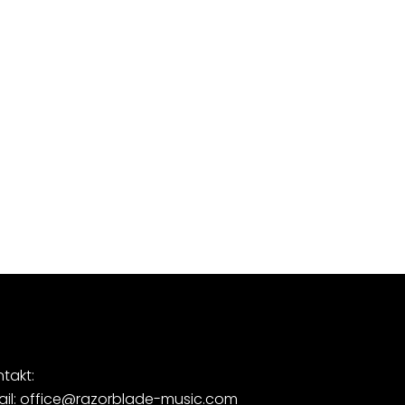
takt:
ail: office@razorblade-music.com