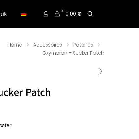
0
0,00 €
sik
Home
Accessoires
Patches
Oxymoron – Sucker Patch
ucker Patch
osten