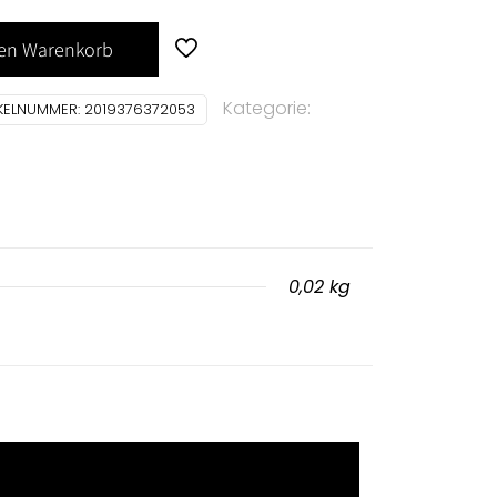
den Warenkorb
Kategorie:
IKELNUMMER:
2019376372053
0,02 kg