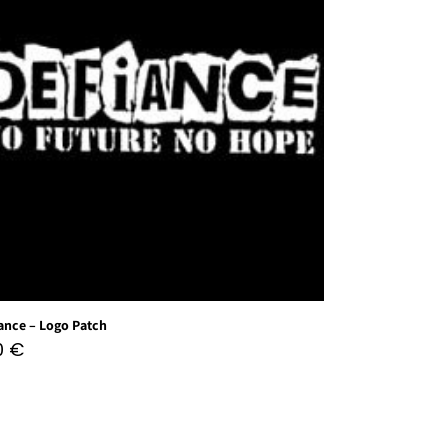
ance – Logo Patch
60
€