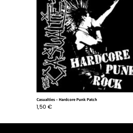
Casualties – Hardcore Punk Patch
1,50
€