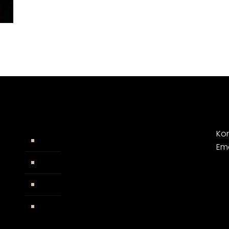
Kon
Widerrufsbelehrung
Em
AGB
Impressum
Facebook