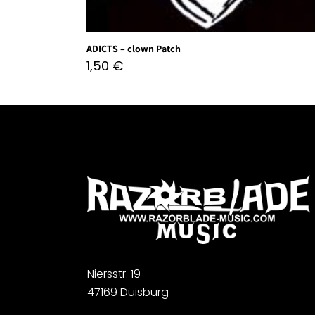
ADICTS – clown Patch
1,50
€
Niersstr. 19
47169 Duisburg