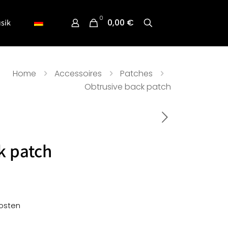
0
0,00 €
sik
Home
Accessoires
Patches
Obtrusive back patch
k patch
osten