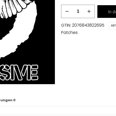
Obtrusive
In 
back
patch
GTIN: 2076843822695
AR
Menge
Patches
tungen
0