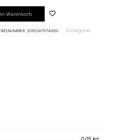
den Warenkorb
Kategorie:
TIKELNUMMER:
2016247674360
0,05 kg