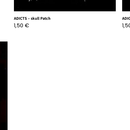
ADICTS – skull Patch
ADI
1,50
€
1,