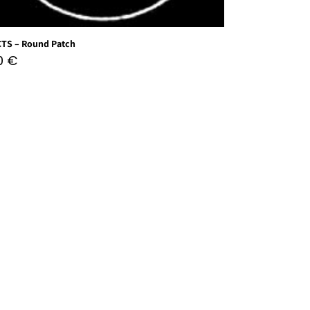
CTS – Round Patch
50
€