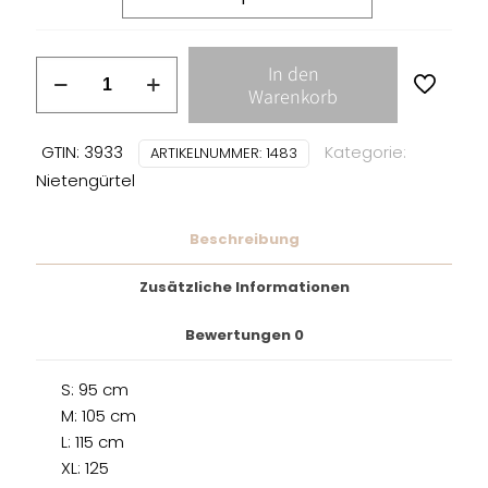
Nietengürtel
In den
mit
Warenkorb
Leopardenmuster
weiß
GTIN: 3933
Kategorie:
ARTIKELNUMMER:
1483
Menge
Nietengürtel
Beschreibung
Zusätzliche Informationen
Bewertungen
0
S: 95 cm
M: 105 cm
L: 115 cm
XL: 125