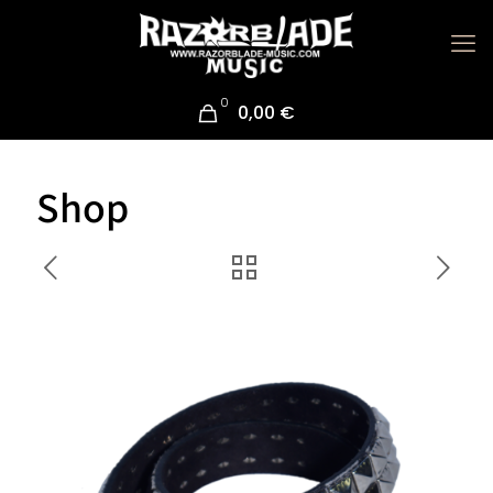
0
0,00 €
Shop