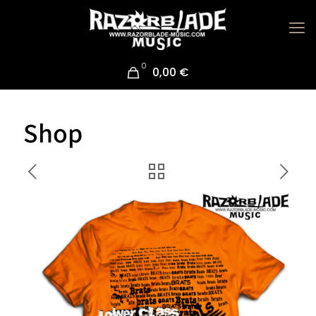
0
0,00 €
Shop