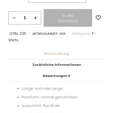
Lower
In den
Class
Warenkorb
Brats
-
GTIN: 2311
Kategorie:
T-
ARTIKELNUMMER:
368
Wings
Shirts
T-
SHIRT
Beschreibung
/
Orange
Zusätzliche Informationen
Menge
Bewertungen
0
Länge: normale Länge
Passform: normal geschnitten
Ausschnitt: Rundhals