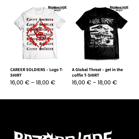
CAREER SOLDIERS – Logo T-
A Global Threat – get in the
SHIRT
coffin T-SHIRT
16,00
€
–
18,00
€
16,00
€
–
18,00
€