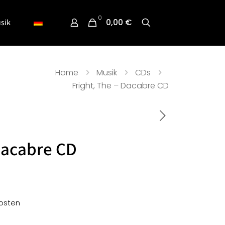
0
0,00 €
sik
Home
Musik
CDs
Fright, The – Dacabre CD
 Dacabre CD
osten