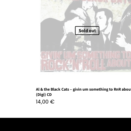
Sold out
Al & the Black Cats – givin um something to RnR abou
(Digi) CD
14,00
€