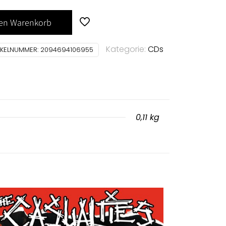
den Warenkorb
Kategorie:
CDs
IKELNUMMER:
2094694106955
0,11 kg