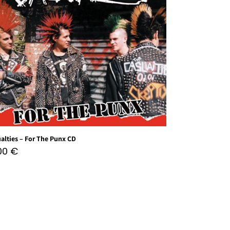
alties – For The Punx CD
,00
€