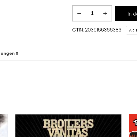
Fright,
In 
The
-
GTIN: 2039166366383
ART
Dacabre
CD
Menge
tungen
0