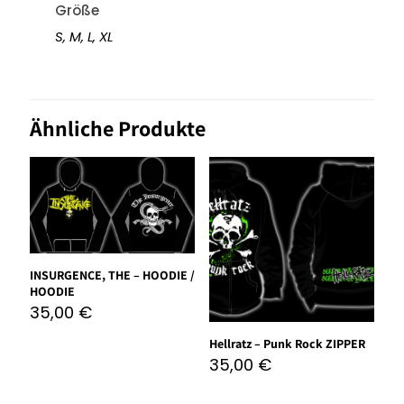
Größe
S
,
M
,
L
,
XL
Ähnliche Produkte
INSURGENCE, THE – HOODIE /
HOODIE
35,00
€
Hellratz – Punk Rock ZIPPER
35,00
€