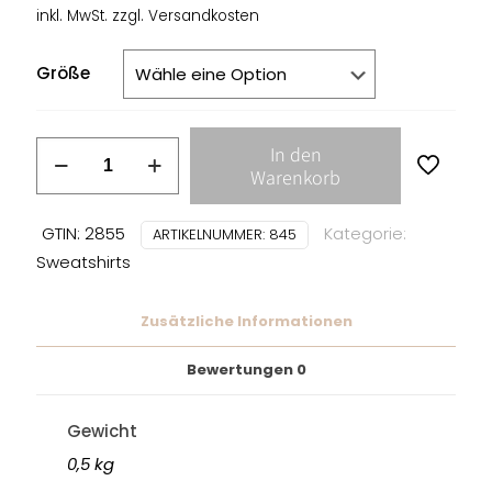
inkl. MwSt.
zzgl.
Versandkosten
Größe
COCK
In den
SPARRER
Warenkorb
-
LOGO
GTIN: 2855
Kategorie:
ARTIKELNUMMER:
845
/
Sweatshirts
HOODIE
Menge
Zusätzliche Informationen
Bewertungen
0
Gewicht
0,5 kg