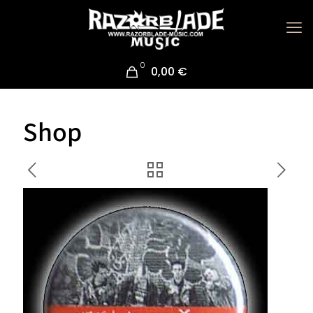
0
0,00 €
Shop