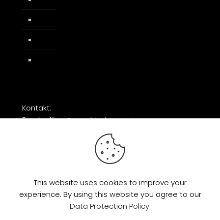
AGB
Impressum
Facebook
Kontakt:
Email: office@razorblade-music.com
This website uses cookies to improve your
experience. By using this website you agree to our
© 2026 by Razorblade Music | All Rights
Data Protection Policy
.
Reserved | Powered by
AMP Studio