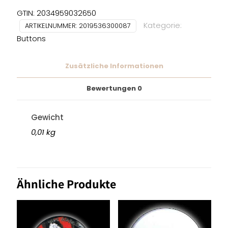
Menge
GTIN: 2034959032650
Kategorie:
ARTIKELNUMMER:
2019536300087
Buttons
Zusätzliche Informationen
Bewertungen
0
Gewicht
0,01 kg
Ähnliche Produkte