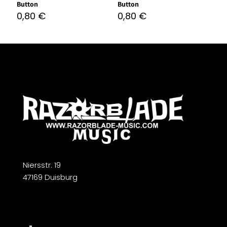
Button
Button
0,80
€
0,80
€
Niersstr. 19
47169 Duisburg
Widerrufsbelehrung