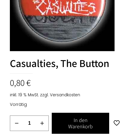
Casualties, The Button
0,80
€
inkl. 19 % MwSt.
zzgl.
Versandkosten
Vorrätig
Casualties,
In den
The
Warenkorb
Button