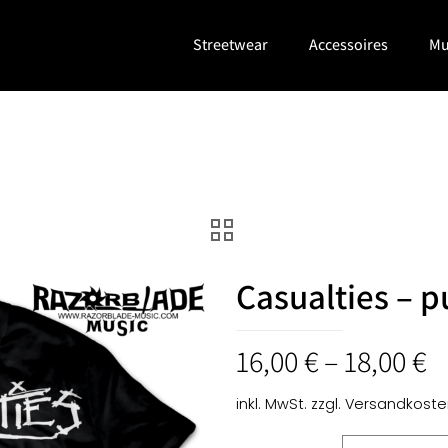
Streetwear
Accessoires
Mu
Casualties – p
16,00
€
–
18,00
€
inkl. MwSt.
zzgl.
Versandkoste