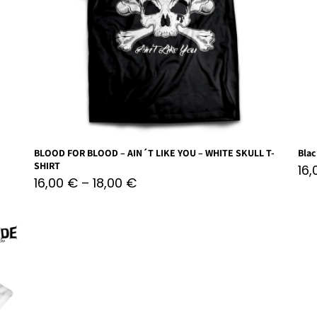
BLOOD FOR BLOOD – AIN´T LIKE YOU – WHITE SKULL T-
Blac
SHIRT
16
16,00
€
–
18,00
€