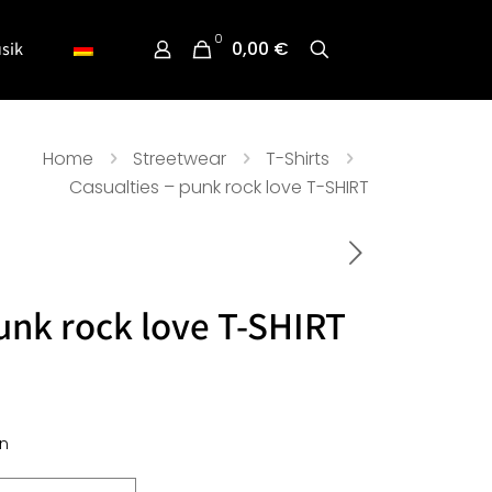
0
0,00 €
sik
Home
Streetwear
T-Shirts
Casualties – punk rock love T-SHIRT
unk rock love T-SHIRT
n