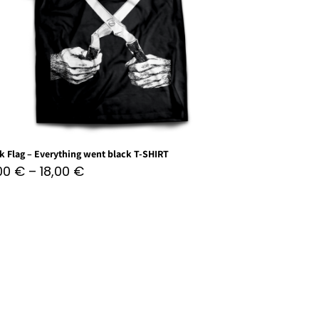
k Flag – Everything went black T-SHIRT
,00
€
–
18,00
€