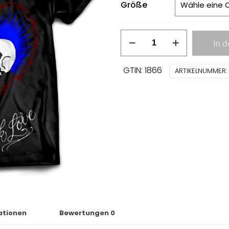
Größe
Casualties
In 
-
punk
GTIN: 1866
ARTIKELNUMMER:
rock
love
T-
SHIRT
Menge
ationen
Bewertungen
0