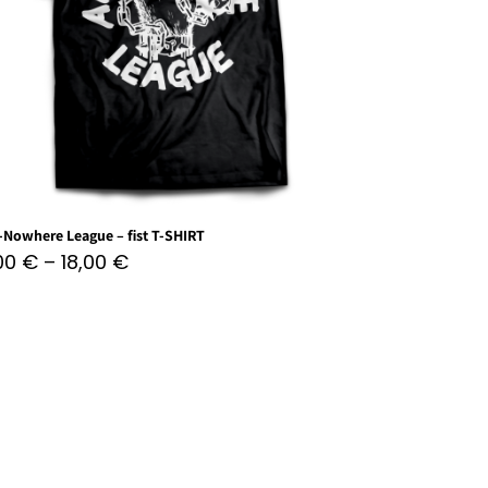
-Nowhere League – fist T-SHIRT
,00
€
–
18,00
€