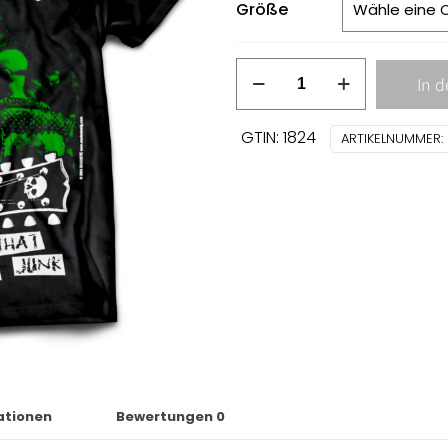
Größe
Casualties
In 
-
hardcore
GTIN: 1824
ARTIKELNUMMER:
punk
T-
SHIRT
Menge
ationen
Bewertungen
0