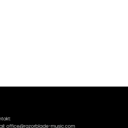
takt:
ail: office@razorblade-music.com