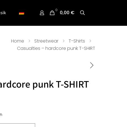
0
0,00 €
sik
Home
Streetwear
T-Shirts
Casualties – hardcore punk T-SHIRT
hardcore punk T-SHIRT
n