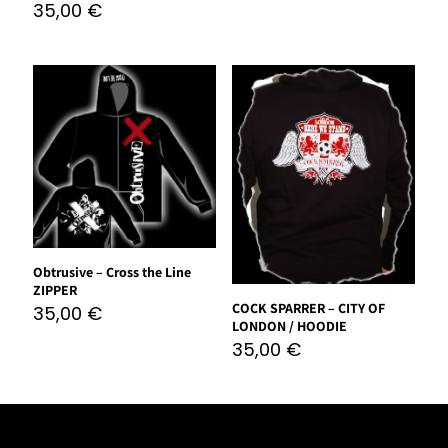
35,00
€
Obtrusive – Cross the Line
ZIPPER
COCK SPARRER – CITY OF
35,00
€
LONDON / HOODIE
35,00
€