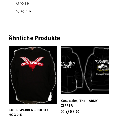
Größe
S
,
M
,
L
,
XL
Ähnliche Produkte
Casualties, The – ARMY
ZIPPER
COCK SPARRER – LOGO /
35,00
€
HOODIE