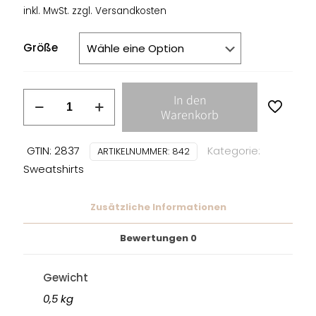
inkl. MwSt.
zzgl.
Versandkosten
Größe
BLOOD
In den
FOR
Warenkorb
BLOOD
-
GTIN: 2837
Kategorie:
ARTIKELNUMMER:
842
LOGO
Sweatshirts
HOODIE
Menge
Zusätzliche Informationen
Bewertungen
0
Gewicht
0,5 kg