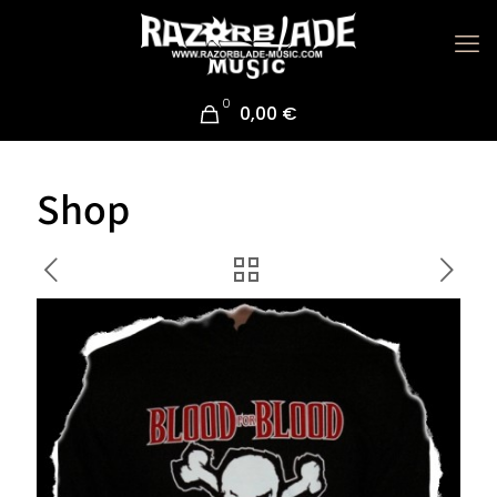
0
0,00 €
Shop