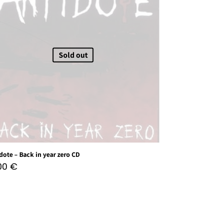
Sold out
dote – Back in year zero CD
,00
€