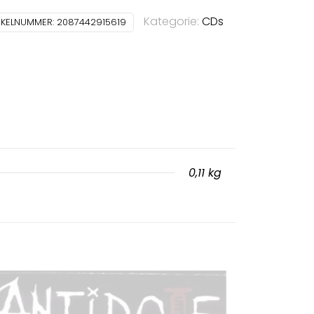
Kategorie:
CDs
IKELNUMMER:
2087442915619
0,11 kg