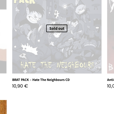
Sold out
BRAT PACK – Hate The Neighbours CD
Anti
10,90
€
10