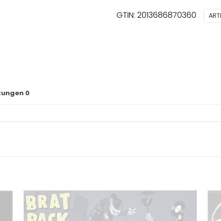
GTIN: 2013686870360
ART
tungen
0