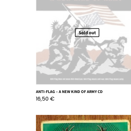
Sold out
ANTI-FLAG – A NEW KIND OF ARMY CD
16,50
€