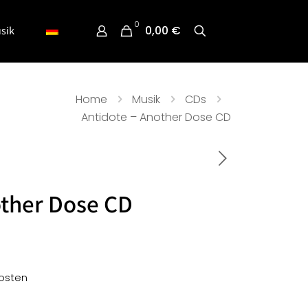
0
0,00 €
sik
Home
Musik
CDs
Antidote – Another Dose CD
other Dose CD
osten