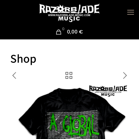
0
0,00 €
Shop