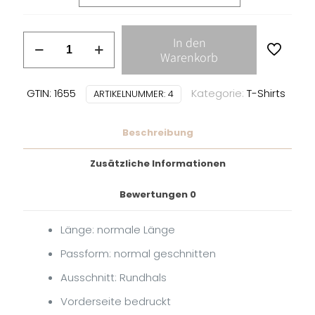
A
In den
Global
Warenkorb
Threat
-
GTIN: 1655
Kategorie:
T-Shirts
ARTIKELNUMMER:
4
agt
logo
Beschreibung
T-
SHIRT
Zusätzliche Informationen
Menge
Bewertungen
0
Länge: normale Länge
Passform: normal geschnitten
Ausschnitt: Rundhals
Vorderseite bedruckt