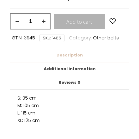
Gürtel
Add to cart
mit
Leopardenmuster
GTIN: 3945
Category:
Other belts
SKU:
1485
lila
quantity
Description
Additional information
Reviews
0
S: 95 cm
M: 105 cm
L: 115 cm
XL: 125 cm