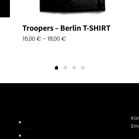
Troopers – Berlin T-SHIRT
16,00
€
–
18,00
€
Kon
Widerrufsbelehrung
Em
AGB