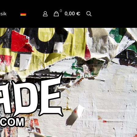
0
0,00 €
sik